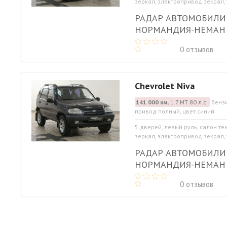
зеркал, электропривод зекрал, 
РАДАР АВТОМОБИЛИ
НОРМАНДИЯ-НЕМАН
0 отзывов
Chevrolet Niva
141 000 км,
1.7 МТ 80 л.с.
бензи
привод полный, цвет синий
5 дверей, левый руль, салон те
зеркал, электропривод зекрал, 
РАДАР АВТОМОБИЛИ
НОРМАНДИЯ-НЕМАН
0 отзывов