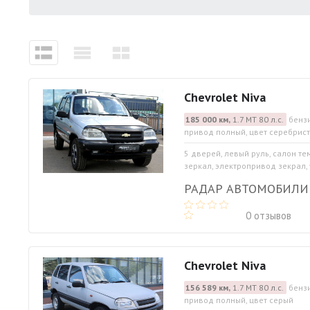
Chevrolet Niva
185 000 км,
1.7 МТ 80 л.с.
бензи
привод полный, цвет серебрис
5 дверей, левый руль, салон те
зеркал, электропривод зекрал, 
РАДАР АВТОМОБИЛИ 
0 отзывов
Chevrolet Niva
156 589 км,
1.7 МТ 80 л.с.
бензи
привод полный, цвет серый