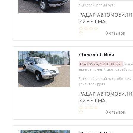
5 дверей, левый руль
РАДАР АВТОМОБИЛИ
КИНЕШМА
0 отзывов
Chevrolet Niva
134 735 км,
1.7 МТ 80 л.с.
бензи
привод полный, цвет серебрис
5 дверей, левый руль, обогрев 
усилитель руля
РАДАР АВТОМОБИЛИ
КИНЕШМА
0 отзывов