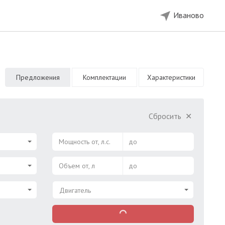
Иваново
Предложения
Комплектации
Характеристики
Сбросить
✕
Мощность от, л.с.
до
Объем от, л
до
Двигатель