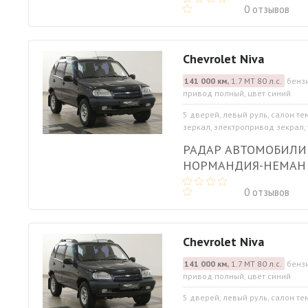
0 отзывов
Chevrolet Niva
141 000 км,
1.7 МТ 80 л.с.
бензи
привод полный, цвет синий
5 дверей, левый руль, салон те
зеркал, электропривод зекрал, 
РАДАР АВТОМОБИЛИ
НОРМАНДИЯ-НЕМАН
0 отзывов
Chevrolet Niva
141 000 км,
1.7 МТ 80 л.с.
бензи
привод полный, цвет синий
5 дверей, левый руль, салон те