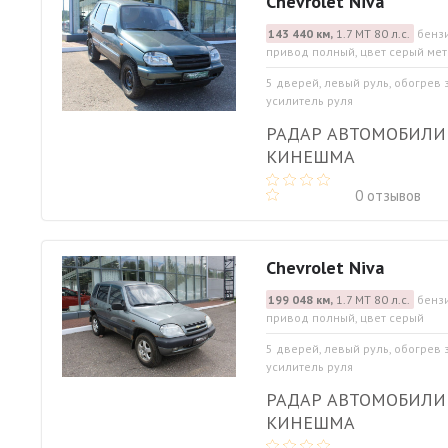
Chevrolet Niva
143 440 км,
1.7 МТ 80 л.с.
бензи
привод полный, цвет серый ме
5 дверей, левый руль, обогрев 
усилитель руля
РАДАР АВТОМОБИЛИ
КИНЕШМА
0 отзывов
Chevrolet Niva
199 048 км,
1.7 МТ 80 л.с.
бензи
привод полный, цвет серый
5 дверей, левый руль, обогрев 
усилитель руля
РАДАР АВТОМОБИЛИ
КИНЕШМА