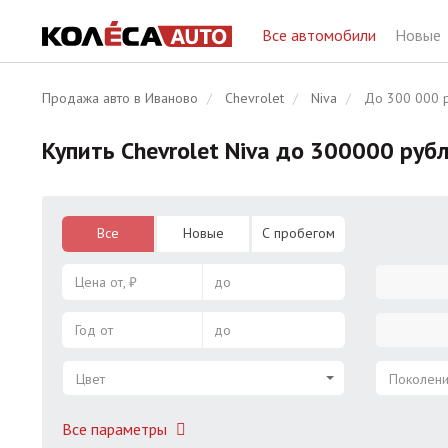
Все автомобили
Новые
Продажа авто в Иваново
Chevrolet
Niva
До 300 000 
Купить Chevrolet Niva до 300000 руб
Все
Новые
С пробегом
Цена от, ₽
до
Год от
до
Цвет
Поколен
Все параметры