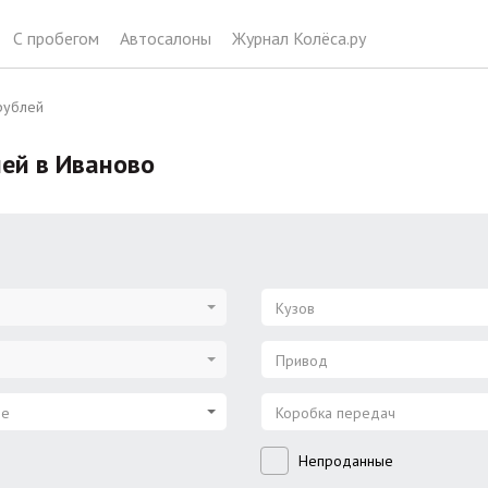
С пробегом
Автосалоны
Журнал Колёса.ру
рублей
лей в Иваново
Кузов
Привод
ие
Коробка передач
Непроданные