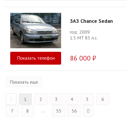
ЗАЗ Chance Sedan
год: 2009
1.5 МТ 85 л.с.
86 000 ₽
Показать телефон
Показать еще
1
2
3
4
5
6
...
7
8
55
56