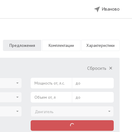
Иваново
Предложения
Комплектации
Характеристики
Сбросить
✕
Мощность от, л.с.
до
Объем от, л
до
Двигатель