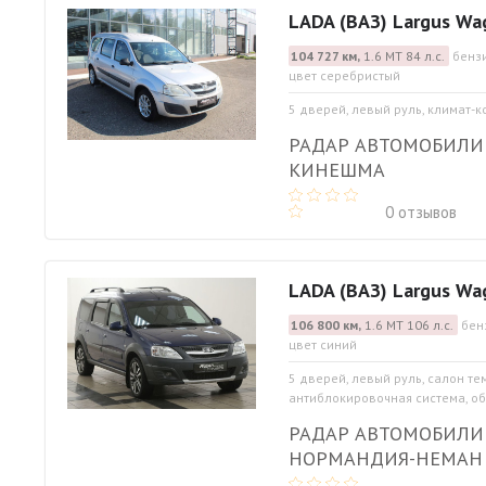
LADA (ВАЗ) Largus Wa
104 727 км,
1.6 МТ 84 л.с.
бензи
цвет серебристый
5 дверей, левый руль, климат-к
РАДАР АВТОМОБИЛИ
КИНЕШМА
0 отзывов
LADA (ВАЗ) Largus Wa
106 800 км,
1.6 МТ 106 л.с.
бен
цвет синий
5 дверей, левый руль, салон те
антиблокировочная система, обо
РАДАР АВТОМОБИЛИ
НОРМАНДИЯ-НЕМАН