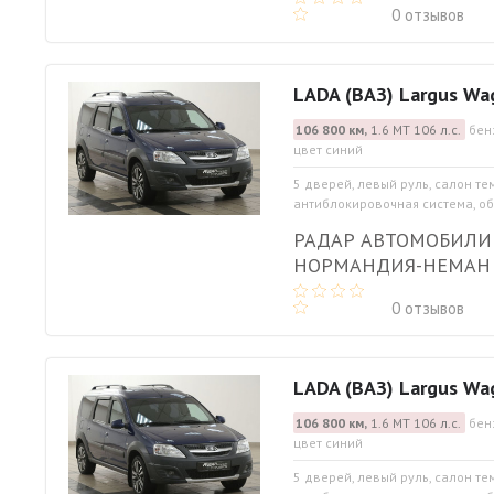
0 отзывов
LADA (ВАЗ) Largus Wa
106 800 км,
1.6 МТ 106 л.с.
бен
цвет синий
5 дверей, левый руль, салон те
антиблокировочная система, обо
РАДАР АВТОМОБИЛИ
НОРМАНДИЯ-НЕМАН
0 отзывов
LADA (ВАЗ) Largus Wa
106 800 км,
1.6 МТ 106 л.с.
бен
цвет синий
5 дверей, левый руль, салон те