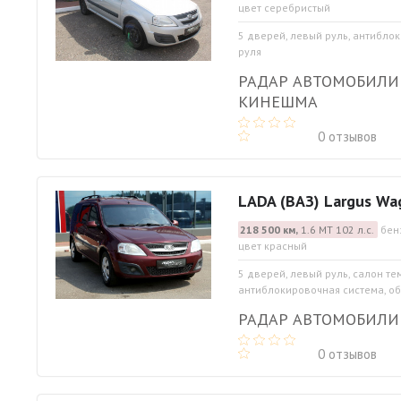
цвет серебристый
5 дверей, левый руль, антибло
руля
РАДАР АВТОМОБИЛИ
КИНЕШМА
0 отзывов
LADA (ВАЗ) Largus Wa
218 500 км,
1.6 МТ 102 л.с.
бен
цвет красный
5 дверей, левый руль, салон те
антиблокировочная система, обо
РАДАР АВТОМОБИЛИ 
0 отзывов