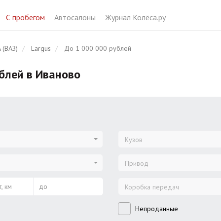
С пробегом
Автосалоны
Журнал Колёса.ру
 (ВАЗ)
Largus
До 1 000 000 рублей
ублей в Иваново
Кузов
Привод
, км
до
Коробка передач
Непроданные