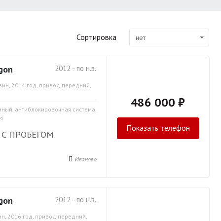
Сортировка
нет
gon
2012 - по н.в.
зин, 2014 год, привод передний,
486 000 ₽
емный, антиблокировочная система,
я
Показать телефон
 С ПРОБЕГОМ
Иваново
gon
2012 - по н.в.
н, 2016 год, привод передний,