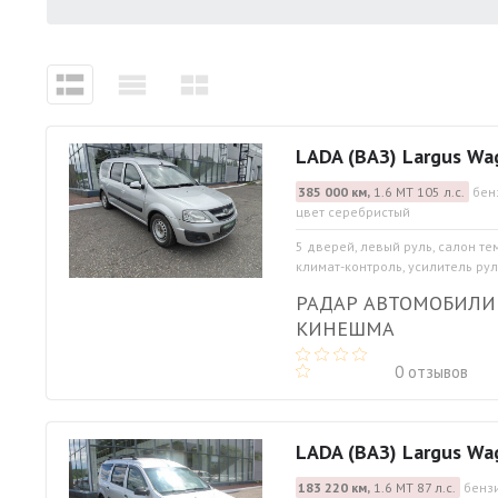
LADA (ВАЗ) Largus Wa
385 000 км,
1.6 МТ 105 л.с.
бен
цвет серебристый
5 дверей, левый руль, салон т
климат-контроль, усилитель рул
РАДАР АВТОМОБИЛИ
КИНЕШМА
0 отзывов
LADA (ВАЗ) Largus Wa
183 220 км,
1.6 МТ 87 л.с.
бензи