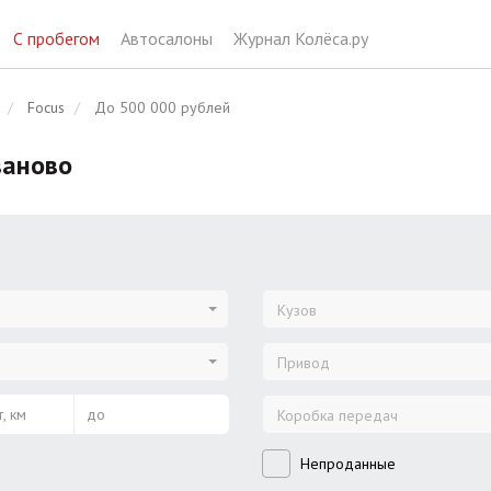
С пробегом
Автосалоны
Журнал Колёса.ру
Focus
До 500 000 рублей
ваново
Кузов
Привод
, км
до
Коробка передач
Непроданные