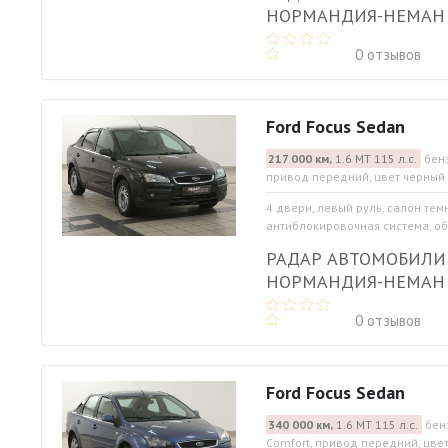
НОРМАНДИЯ-НЕМАН
0 отзывов
Ford Focus Sedan
217 000 км,
1.6 МТ 115 л.с.
бенз
привод передний, цвет черный
4 двери, левый руль, салон тем
антиблокировочная система, обо
РАДАР АВТОМОБИЛИ
НОРМАНДИЯ-НЕМАН
0 отзывов
Ford Focus Sedan
340 000 км,
1.6 МТ 115 л.с.
бен
Comfort, привод передний, цве