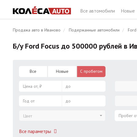
Все автомобили
Новые
Продажа авто в Иваново
Подержанные автомобили
Ford
Б/у Ford Focus до 500000 рублей в И
Все
Новые
С пробегом
Цена от, ₽
до
Год от
до
Пробег от
Цвет
Все параметры