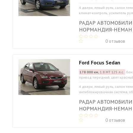
4 двери, левый руль, салон тем
климат-контроль, усилитель руля
РАДАР АВТОМОБИЛИ
НОРМАНДИЯ-НЕМАН
0 отзывов
Ford Focus Sedan
178 000 км,
1.8 МТ 125 л.с.
бен
привод передний, цвет красны
4 двери, левый руль, салон тем
антиблокировочная система, обо
РАДАР АВТОМОБИЛИ
НОРМАНДИЯ-НЕМАН
0 отзывов