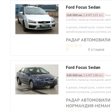
Ford Focus Sedan
268 000 км,
1.8 МТ 125 л.с.
бен
Comfort, привод передний, цве
4 двери, левый руль, салон тем
антиблокировочная система, кли
РАДАР АВТОМОБИЛИ 
0 отзывов
Ford Focus Sedan
340 000 км,
1.6 МТ 100 л.с.
бен
Comfort, привод передний, цве
4 двери, левый руль, салон тем
климат-контроль, усилитель руля
РАДАР АВТОМОБИЛИ
НОРМАНДИЯ-НЕМАН