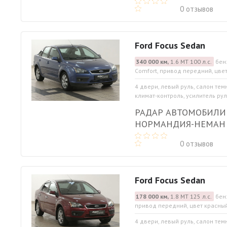
0 отзывов
Ford Focus Sedan
340 000 км,
1.6 МТ 100 л.с.
бен
Comfort, привод передний, цве
4 двери, левый руль, салон тем
климат-контроль, усилитель руля
РАДАР АВТОМОБИЛИ
НОРМАНДИЯ-НЕМАН
0 отзывов
Ford Focus Sedan
178 000 км,
1.8 МТ 125 л.с.
бен
привод передний, цвет красны
4 двери, левый руль, салон тем