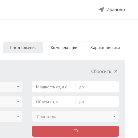
Иваново
Предложения
Комплектации
Характеристики
Сбросить
✕
Мощность от, л.с.
до
Объем от, л
до
Двигатель