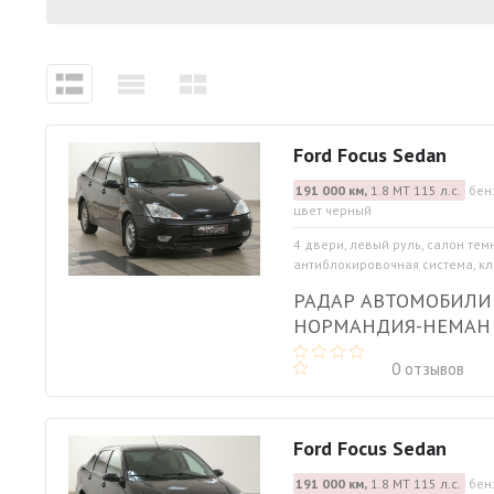
Ford Focus Sedan
191 000 км,
1.8 МТ 115 л.с.
бен
цвет черный
4 двери, левый руль, салон тем
антиблокировочная система, кли
РАДАР АВТОМОБИЛИ
НОРМАНДИЯ-НЕМАН
0 отзывов
Ford Focus Sedan
191 000 км,
1.8 МТ 115 л.с.
бен